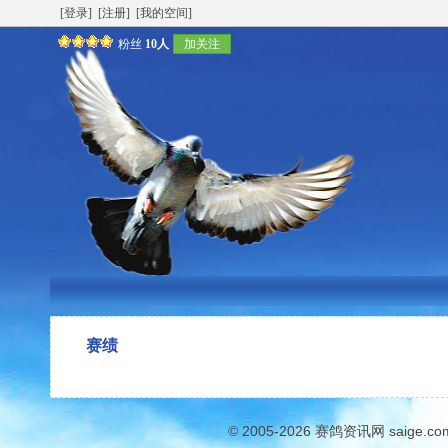
[登录]
[注册]
[我的空间]
粉丝
10人
加关注
赛绩
© 2005-2026
赛鸽资讯网
saige