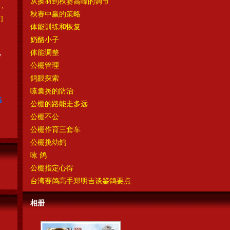
从换羽到秋赛高峰的调节
，
秋赛中赢的策略
]
体能训练和恢复
奶酪小子
体能调整
7
公棚管理
鸽眼探索
嗉囊炎的防治
5
公棚的路能走多远
公棚不公
公棚作育三套车
公棚挑幼鸽
咏 鸽
公棚指定心得
台湾赛鸽高手郑明吉谈鉴鸽要点
相册