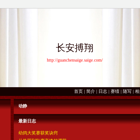
长安搏翔
http://guanchensaige.saige.com/
首页
|
简介
|
日志
|
赛绩
|
随写
|
相
动静
最新日志
幼鸽大奖赛获奖诀窍