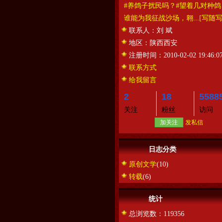
#养鸽子扰民吗？#望着几对种鸽
谁能为我征战沙场，翱...
[写随写
联系人：
刘 斌
地区：
陕西西安
注册时间：
2010-02-02 19:46:0
联系方式
给我留言
2
18
5588
关注
粉丝
访问
加关注
发私信
日志分类
原创文学
(10)
转载
(6)
统计
总浏览数：119356