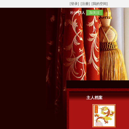
[登录]
[注册]
[我的空间]
粉丝
18人
加关注
主人档案