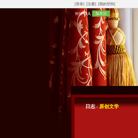
[登录]
[注册]
[我的空间]
粉丝
18人
加关注
日志 -
原创文学