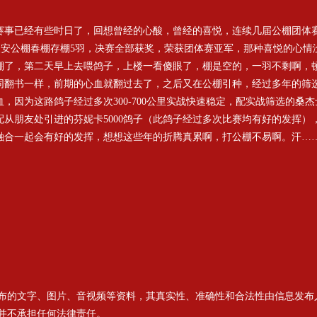
事已经有些时日了，回想曾经的心酸，曾经的喜悦，连续几届公棚团体赛
长安公棚春棚存棚5羽，决赛全部获奖，荣获团体赛亚军，那种喜悦的心情
棚了，第二天早上去喂鸽子，上楼一看傻眼了，棚是空的，一羽不剩啊，顿
同翻书一样，前期的心血就翻过去了，之后又在公棚引种，经过多年的筛
，因为这路鸽子经过多次300-700公里实战快速稳定，配实战筛选的桑
从朋友处引进的芬妮卡5000鸽子（此鸽子经过多次比赛均有好的发挥）
融合一起会有好的发挥，想想这些年的折腾真累啊，打公棚不易啊。汗…
布的文字、图片、音视频等资料，其真实性、准确性和合法性由信息发布
并不承担任何法律责任。