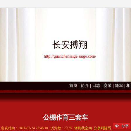
长安搏翔
http://guanchensaige.saige.com/
首页
|
简介
|
日志
|
赛绩
|
随写
|
相
公棚作育三套车
发表时间：2011-05-24 23:46:10 浏览数：5378
转到我空间
分享到随写