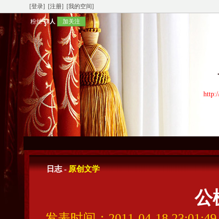
[登录]
[注册]
[我的空间]
粉丝
18人
加关注
http:
日志 -
原创文学
公
发表时间：2011-04-18 23:01