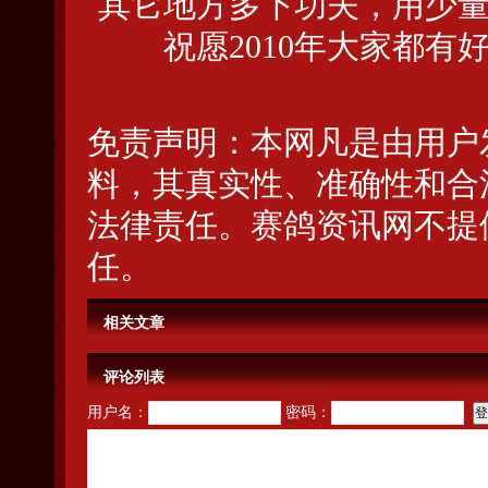
其它地方多下功夫，用少
祝愿2010年大家都有
免责声明：本网凡是由用户
料，其真实性、准确性和合
法律责任。赛鸽资讯网不提
任。
相关文章
评论列表
用户名：
密码：