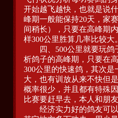
开始越飞越快，也就是说
峰期一般能保持20天，家
间稍长），只要在高峰期内
样300公里胜算几率比较大
四、500公里就要玩鸽
析鸽子的高峰期，只要在高
300公里的快速鸽，其次
大，也有训放从来不快但
概率很少，并且都有特殊
比赛要赶早去，本人和朋
经济实力好的鸽友可以通