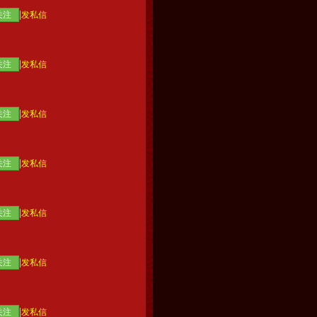
|
关注
发私信
|
关注
发私信
|
关注
发私信
|
关注
发私信
|
关注
发私信
|
关注
发私信
|
关注
发私信