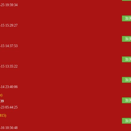
 19:59:34
加
 15:29:27
加
 14:37:53
加
 13:35:22
加
 23:40:06
e)
加
139
 05:44:25
15)
加
 10:56:48