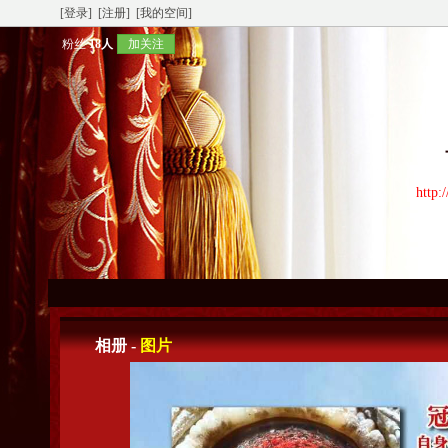
[登录]
[注册]
[我的空间]
粉丝
18人
加关注
http:
相册 -
图片