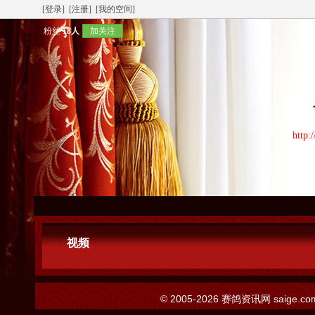
[登录]
[注册]
[我的空间]
粉丝
18人
加关注
http:
视频
© 2005-2026
赛鸽资讯网
saige