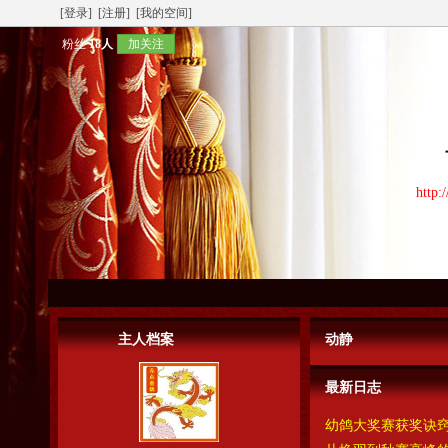
[登录]
[注册]
[我的空间]
粉丝
18人
加关注
http:
主人档案
动静
最新日志
幼鸽大奖赛获奖诀