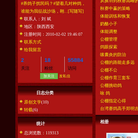
从换羽到秋赛高峰
#养鸽子扰民吗？#望着几对种鸽，
秋赛中赢的策略
谁能为我征战沙场，翱...
[写随写]
体能训练和恢复
联系人：
刘 斌
奶酪小子
地区：
陕西西安
体能调整
注册时间：
2010-02-02 19:46:07
公棚管理
联系方式
鸽眼探索
给我留言
嗉囊炎的防治
2
18
55884
公棚的路能走多远
关注
粉丝
访问
公棚不公
加关注
发私信
公棚作育三套车
公棚挑幼鸽
日志分类
咏 鸽
公棚指定心得
原创文学
(10)
台湾赛鸽高手郑明
转载
(6)
相册
统计
总浏览数：119313