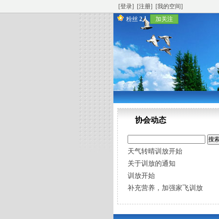
[登录]
[注册]
[我的空间]
粉丝
2人
加关注
协会动态
天气转晴训放开始
关于训放的通知
训放开始
补充营养，加强家飞训放