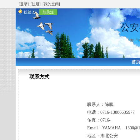
[登录]
[注册]
[我的空间]
粉丝
2人
加关注
公安
http:/
首
联系方式
联系人：
陈鹏
电话：
0716-13886635977
传真：
0716-
Email：
YAMAHA＿1300@16
地区：
湖北公安