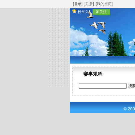
[登录]
[注册]
[我的空间]
粉丝
2人
加关注
赛事规程
© 20