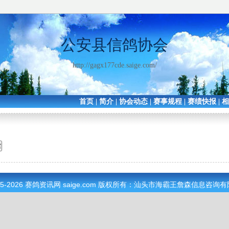
公安县信鸽协会
http://gagx177cde.saige.com/
首页
|
简介
|
协会动态
|
赛事规程
|
赛绩快报
|
05-2026
赛鸽资讯网
saige.com 版权所有：汕头市海霸王詹森信息咨询