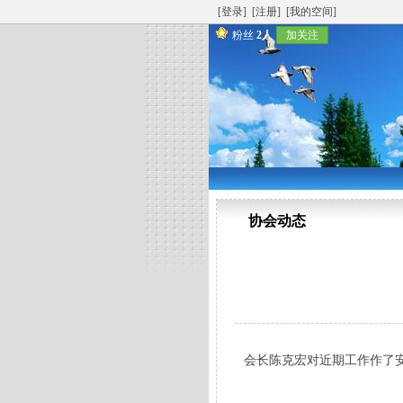
[登录]
[注册]
[我的空间]
粉丝
2人
加关注
协会动态
会长陈克宏对近期工作作了