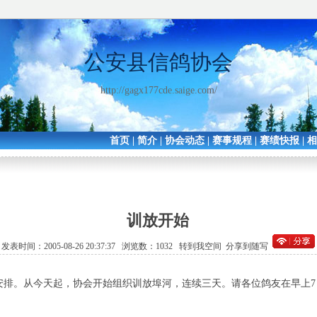
公安县信鸽协会
http://gagx177cde.saige.com/
首页
|
简介
|
协会动态
|
赛事规程
|
赛绩快报
|
训放开始
发表时间：2005-08-26 20:37:37 浏览数：1032
转到我空间
分享到随写
安排。从今天起，协会开始组织训放埠河，连续三天。请各位鸽友在早上7