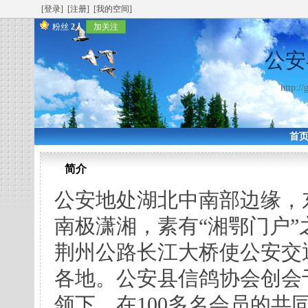
[登录]
[注册]
[我的空间]
粉丝
2人
加关注
公安
http:/
首
简介
公安地处湖北中南部边缘，
南极潇湘，素有“湘鄂门户”
荆州公路长江大桥使公安交
各地。公安县信鸽协会创会于
领下，在100多名会员的