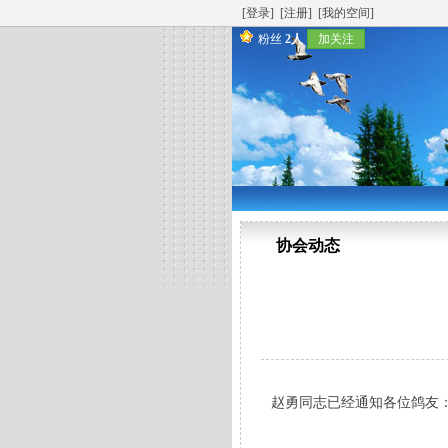
[登录]
[注册]
[我的空间]
粉丝
2人
加关注
协会动态
赵勇同志已经通知各位鸽友