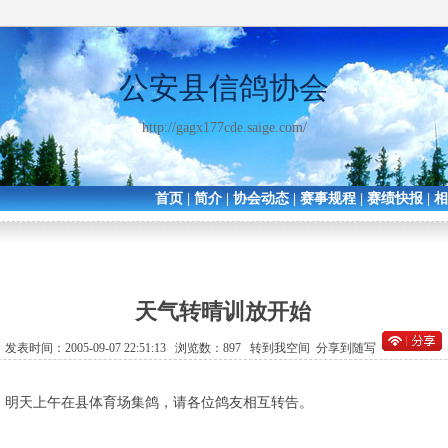
公安县信鸽协会
http://gagx177cde.saige.com/
首页
|
简介
|
协会动态
|
赛事规程
|
赛绩快报
|
天气转晴训放开始
发表时间：2005-09-07 22:51:13 浏览数：897
转到我空间
分享到随写
：明天上午在县体育场集鸽，请各位鸽友相互转告。