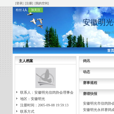
[登录]
[注册]
[我的空间]
粉丝
2人
加关注
安徽明光
http:/
首
主人档案
鸽讯
动态
赛事规程
联系人：
安徽明光信鸽协会理事会
赛绩快报
地区：
安徽明光
安徽明光市信鸽协会
注册时间：
2005-09-08 19:59:13
安徽明光永祥赛鸽
联系方式