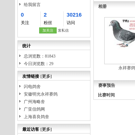
给我留言
相册
0
2
30216
关注
粉丝
访问
加关注
发私信
统计
总浏览数：81843
今日浏览数：29
永祥赛
友情链接
[更多]
赛事预告
闪电鸽舍
安徽明光永祥赛鸽
比赛时间
广州海略舍
广亚信鸽网
上海喜良鸽舍
最近访客
[更多]