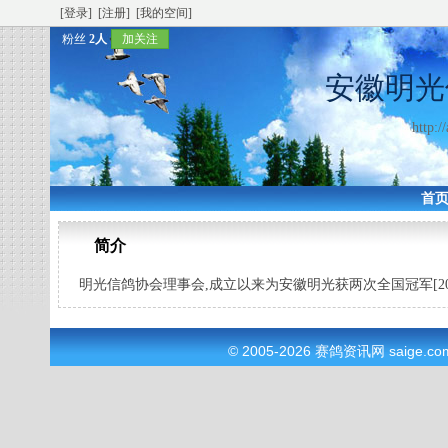
[登录]
[注册]
[我的空间]
粉丝
2人
加关注
安徽明光
http:/
首
简介
明光信鸽协会理事会,成立以来为安徽明光获两次全国冠军[20
© 2005-2026
赛鸽资讯网
saige