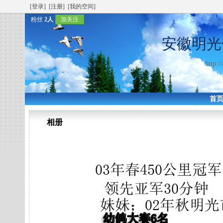
[登录]
[注册]
[我的空间]
粉丝
2人
加关注
安徽明光
http:/
首
相册