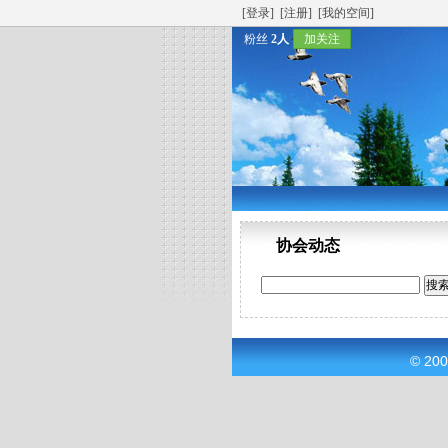
[登录]
[注册]
[我的空间]
粉丝
2人
加关注
协会动态
© 20