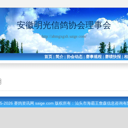
安徽明光信鸽协会理事会
http://ahmgxgxh.saige.com/
首页
|
简介
|
协会动态
|
赛事规程
|
赛绩快报
|
05-2026
赛鸽资讯网
saige.com 版权所有：汕头市海霸王詹森信息咨询