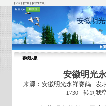
[登录]
[注册]
[我的空间]
粉丝
2人
加关注
安徽明光
http:/
首
赛绩快报
安徽明光
来源：安徽明光永祥赛鸽 发表时间：2
1730
转到我