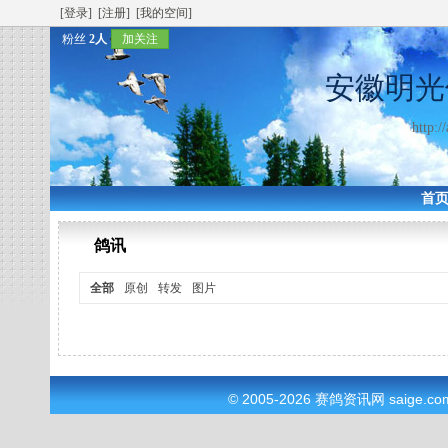
[登录]
[注册]
[我的空间]
粉丝
2人
加关注
安徽明光
http:/
首
鸽讯
全部
原创
转发
图片
© 2005-2026
赛鸽资讯网
saige