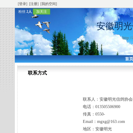
[登录]
[注册]
[我的空间]
粉丝
2人
加关注
安徽明光
http:/
首
联系方式
联系人：
安徽明光信鸽协会
电话：
013505506900
传真：
0550-
Email：
mgxg@163.com
地区：
安徽明光