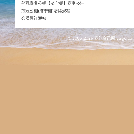
翔冠寄养公棚【济宁棚】赛事公告
翔冠公棚(济宁棚)增奖规程
会员预订通知
© 2005-2026
赛鸽资讯网
saige