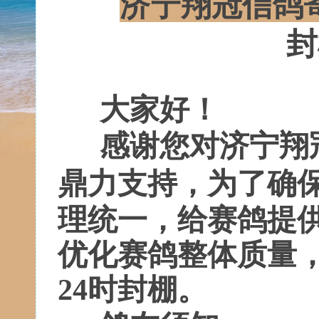
济宁翔冠信鸽
封
大家好！
感谢您对
济宁翔
鼎力支持，
为了确
理统一，给赛鸽提
优化赛鸽整体质量
24时封棚。