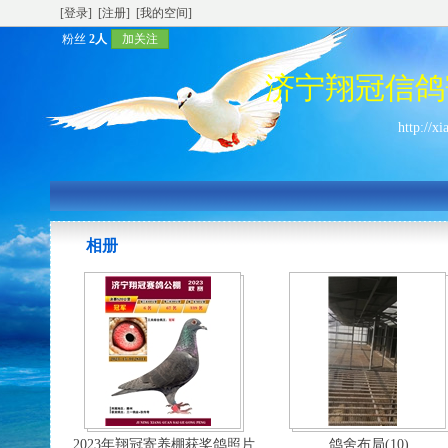
[登录]
[注册]
[我的空间]
粉丝
2人
加关注
济宁翔冠信鸽
http://x
相册
2023年翔冠寄养棚获奖鸽照片
鸽舍布局(10)