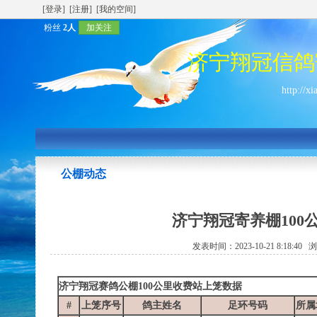
[登录]
[注册]
[我的空间]
粉丝
2人
加关注
济宁翔冠信鸽
http://x
公棚动态
济宁翔冠寄养棚10
发表时间：2023-10-21 8:18:40
济宁翔冠赛鸽公棚100公里收费站上笼数据
#
上笼序号
鸽主姓名
足环号码
所属