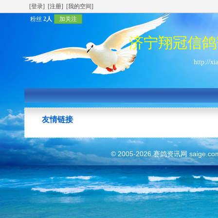
[登录]
[注册]
[我的空间]
粉丝
2人
加关注
济宁翔冠信鸽
http://x
友情链接
© 2005-2026
赛鸽资讯网
saige