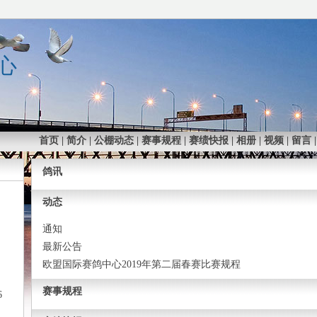
心
首页
|
简介
|
公棚动态
|
赛事规程
|
赛绩快报
|
相册
|
视频
|
留言
鸽讯
动态
通知
最新公告
欧盟国际赛鸽中心2019年第二届春赛比赛规程
赛事规程
6