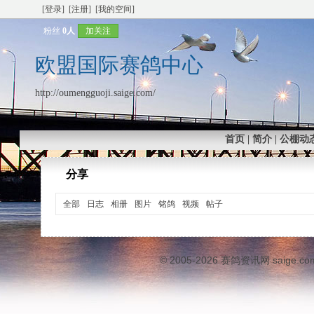
[登录]
[注册]
[我的空间]
粉丝
0人
加关注
欧盟国际赛鸽中心
http://oumengguoji.saige.com/
首页
|
简介
|
公棚动
分享
全部
日志
相册
图片
铭鸽
视频
帖子
© 2005-2026
赛鸽资讯网
saige