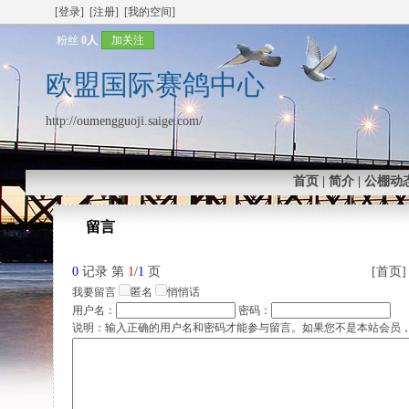
[登录]
[注册]
[我的空间]
粉丝
0人
加关注
欧盟国际赛鸽中心
http://oumengguoji.saige.com/
首页
|
简介
|
公棚动
留言
0
记录 第
1
/
1
页
[首页]
我要留言
匿名
悄悄话
用户名：
密码：
说明：输入正确的用户名和密码才能参与留言。如果您不是本站会员