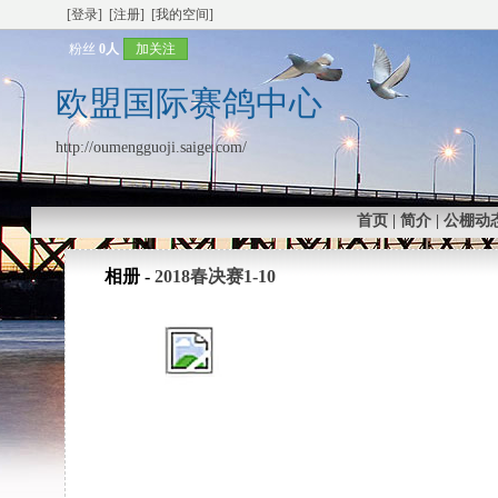
[登录]
[注册]
[我的空间]
粉丝
0人
加关注
欧盟国际赛鸽中心
http://oumengguoji.saige.com/
首页
|
简介
|
公棚动
相册 -
2018春决赛1-10