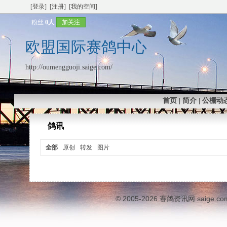
[登录]
[注册]
[我的空间]
粉丝
0人
加关注
欧盟国际赛鸽中心
http://oumengguoji.saige.com/
首页
|
简介
|
公棚动
鸽讯
全部
原创
转发
图片
© 2005-2026
赛鸽资讯网
saige