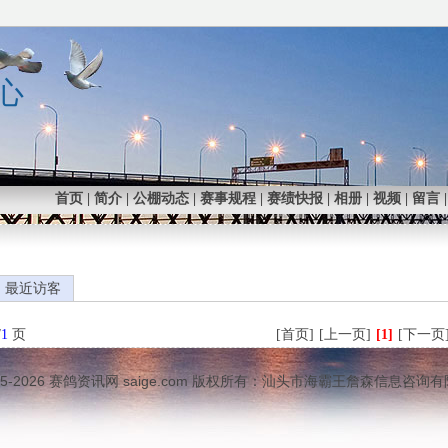
心
首页
|
简介
|
公棚动态
|
赛事规程
|
赛绩快报
|
相册
|
视频
|
留言
最近访客
/
1
页
[首页]
[上一页]
[1]
[下一页
05-2026
赛鸽资讯网
saige.com 版权所有：汕头市海霸王詹森信息咨询