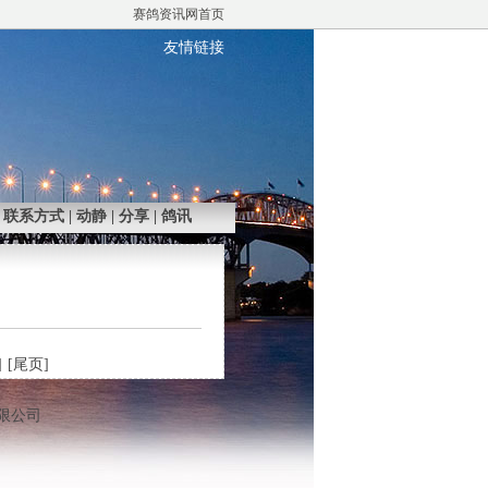
赛鸽资讯网首页
友情链接
|
联系方式
|
动静
|
分享
|
鸽讯
]
[尾页]
有限公司