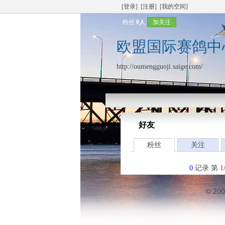
[登录]
[注册]
[我的空间]
粉丝
0人
加关注
欧盟国际赛鸽中
http://oumengguoji.saige.com/
好友
粉丝
关注
0
记录 第
1
© 20