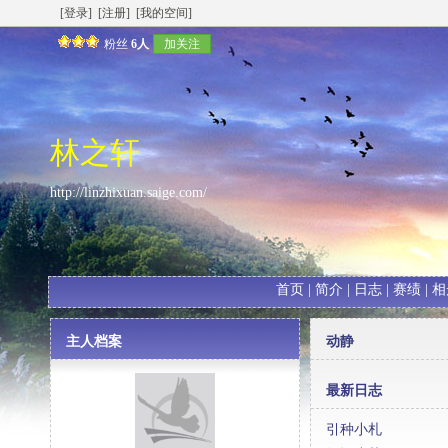
[登录]
[注册]
[我的空间]
粉丝
6人
加关注
林之轩
http://linzhixuan.saige.com/
首页
|
简介
|
日志
|
赛绩
|
相
主人档案
动静
最新日志
引种小札