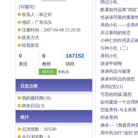
鸽记小札
[写随写]
酷暑如何远离“鸽痘
联系人：
林之轩
也谈谈羽翼的重要
地区：
广东汕头
养鸽小扎——念养
注册时间：
2007-04-08 15:29:50
关注赛鸽的状态
联系方式
小种仁的作用及正
给我留言
引种小扎（二）
0
6
167152
养鸽小扎
谈谈甲硝唑
关注
粉丝
访问
谈谈药品与健康
加关注
发私信
谈谈对药品的感想
日志分类
养鸽记忆(1)
可恶的鸽贩,随想
我的藏经阁
(18)
如何建造一个合理
鸽舍日记
(3)
烈兹美特-马太依斯（D
统计
闲谈养鸽
摘录---《詹森育种
总浏览数：263540
用中药治疗“涨归”
今日浏览数：6