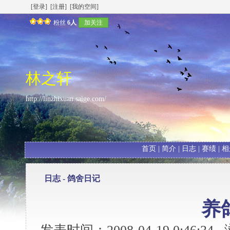
[登录]
[注册]
[我的空间]
粉丝
6人
加关注
林之轩
http://linzhixuan.saige.com/
首页
|
简介
|
日志
|
赛绩
|
相
日志 -
鸽舍日记
养鸽