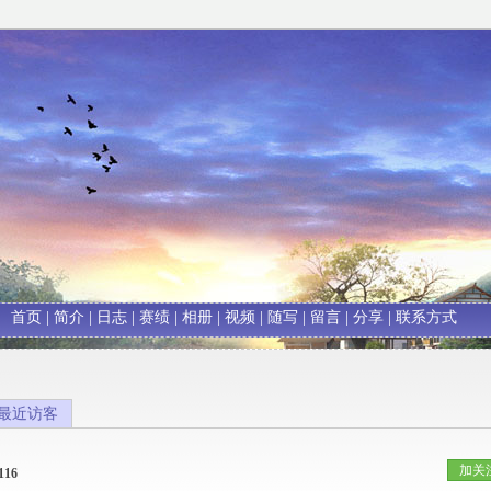
首页
|
简介
|
日志
|
赛绩
|
相册
|
视频
|
随写
|
留言
|
分享
|
联系方式
最近访客
加关
116