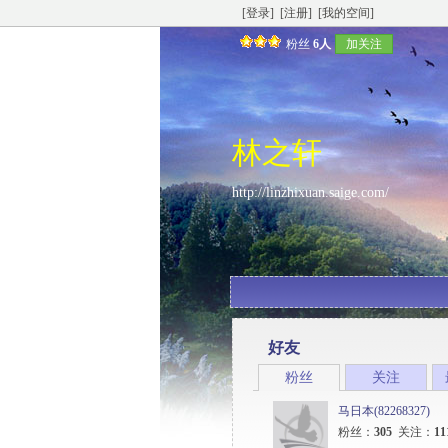
[登录]
[注册]
[我的空间]
粉丝
6人
加关注
林之轩
http://linzhixuan.saige.com/
好友
粉丝
关注
马日本(82268327)
粉丝：
305
关注：
11