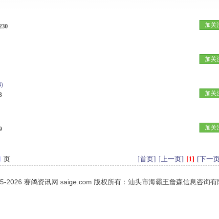
加关
230
加关
)
加关
3
加关
9
1
页
[首页]
[上一页]
[1]
[下一页
05-2026
赛鸽资讯网
saige.com 版权所有：汕头市海霸王詹森信息咨询