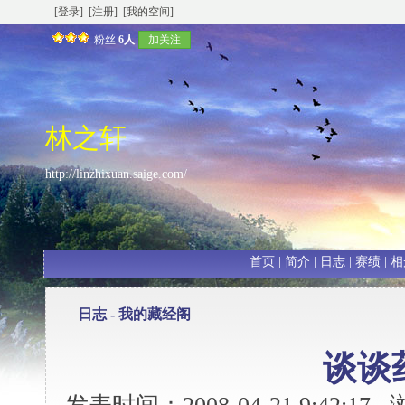
[登录]
[注册]
[我的空间]
粉丝
6人
加关注
林之轩
http://linzhixuan.saige.com/
首页
|
简介
|
日志
|
赛绩
|
相
日志 -
我的藏经阁
谈谈