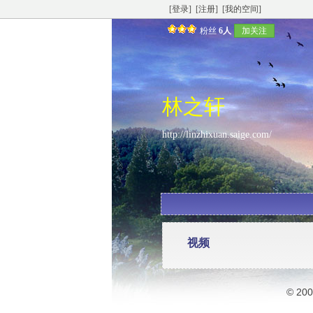
[登录]
[注册]
[我的空间]
粉丝
6人
加关注
林之轩
http://linzhixuan.saige.com/
视频
© 20