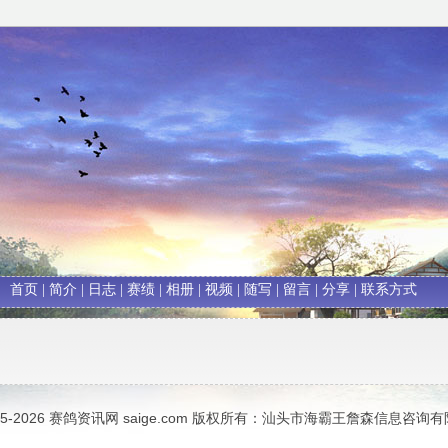
首页
|
简介
|
日志
|
赛绩
|
相册
|
视频
|
随写
|
留言
|
分享
|
联系方式
05-2026
赛鸽资讯网
saige.com 版权所有：汕头市海霸王詹森信息咨询