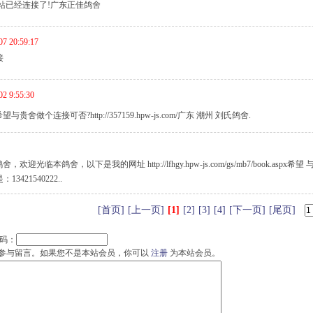
站已经连接了!广东正佳鸽舍
07 20:59:17
接
02 9:55:30
贵舍做个连接可否?http://357159.hpw-js.com/广东 潮州 刘氏鸽舍.
，欢迎光临本鸽舍，以下是我的网址 http://lfhgy.hpw-js.com/gs/mb7/book.a
421540222..
[首页]
[上一页]
[1]
[2]
[3]
[4]
[下一页]
[尾页]
码：
参与留言。如果您不是本站会员，你可以
注册
为本站会员。