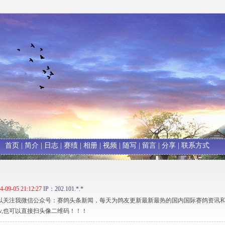
首页
|
简介
|
日志
|
赛绩
|
相册
|
视频
|
随写
|
留言
|
分享
|
联系方式
4-09-05 21:12:27
IP：202.101.*.*
友可以关注我微信公众号：赛鸽头条新闻，每天为鸽友更新最新最热的国内国际赛鸽资讯和
txw,也可以直接扫头像二维码！！！