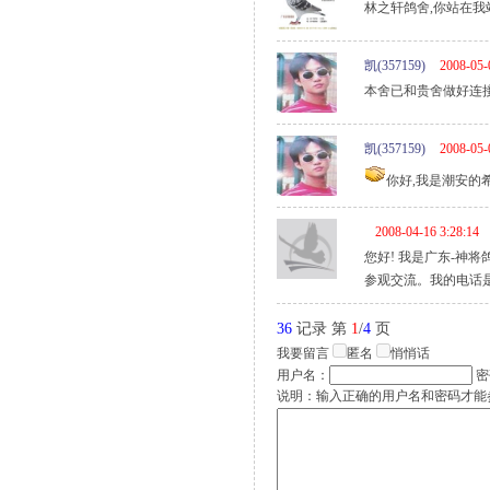
林之轩鸽舍,你站在我
凯(357159)
2008-05-
本舍已和贵舍做好连
凯(357159)
2008-05-
你好,我是潮安的希望与
2008-04-16 3:28:14
您好! 我是广东-神将鸽舍
参观交流。我的电话是：13
36
记录 第
1
/
4
页
我要留言
匿名
悄悄话
用户名：
密
说明：输入正确的用户名和密码才能