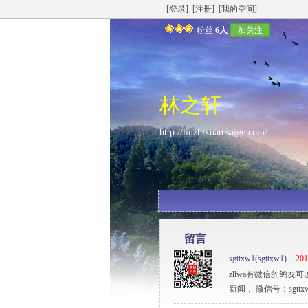
[登录]
[注册]
[我的空间]
粉丝
6人
加关注
林之轩
http://linzhixuan.saige.com/
留言
sgttxw1(sgttxw1)
201
zllwa有微信的鸽
新闻， 微信号：sgt