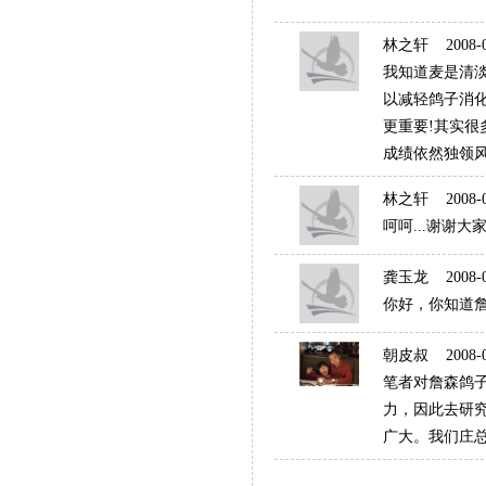
林之轩
2008-04
我知道麦是清淡
以减轻鸽子消
更重要!其实很
成绩依然独领风骚.
林之轩
2008-04
呵呵...谢谢大
龚玉龙
2008-04
你好，你知道
朝皮叔
2008-04
笔者对詹森鸽
力，因此去研
广大。我们庄