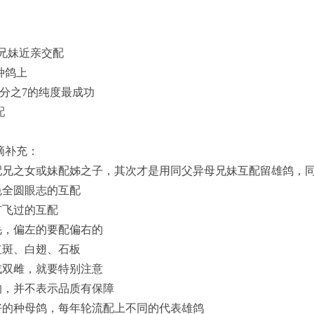
)兄妹近亲交配
种鸽上
8分之7的纯度最成功
配
补充：
兄之女或妹配姊之子，其次才是用同父异母兄妹互配留雄鸽，
全圆眼志的互配
飞过的互配
，偏左的要配偏右的
斑、白翅、石板
双雌，就要特别注意
，并不表示品质有保障
的种母鸽，每年轮流配上不同的代表雄鸽