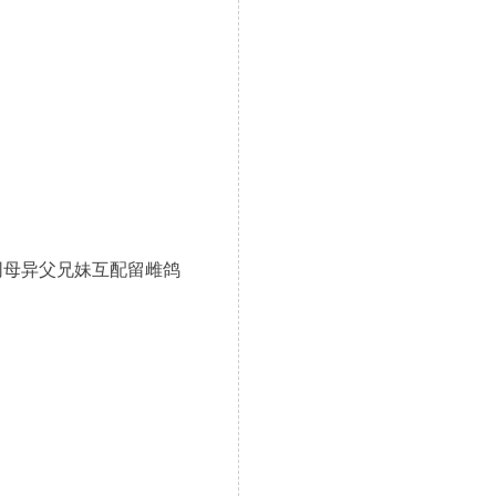
同母异父兄妹互配留雌鸽