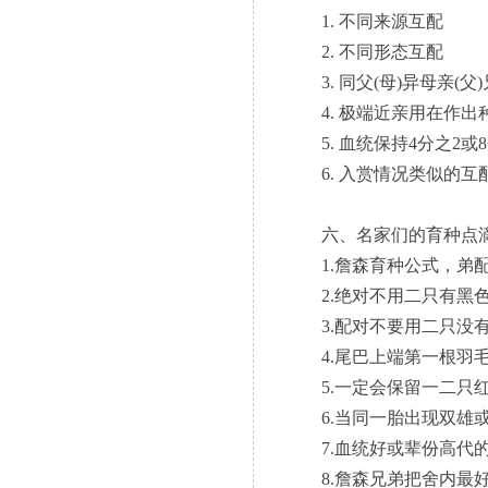
1. 不同来源互配
2. 不同形态互配
3. 同父(母)异母亲(父
4. 极端近亲用在作出
5. 血统保持4分之2或
6. 入赏情况类似的互
六、名家们的育种点滴
1.詹森育种公式，弟配
2.绝对不用二只有黑色
3.配对不要用二只没有
4.尾巴上端第一根羽毛
5.一定会保留一二只红
6.当同一胎出现双雄或
7.血统好或辈份高代的
8.詹森兄弟把舍内最好