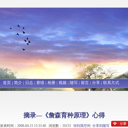
首页
|
简介
|
日志
|
赛绩
|
相册
|
视频
|
随写
|
留言
|
分享
|
联系方式
摘录---《詹森育种原理》心得
发表时间：2008-04-15 15:33:40 浏览数：10153
转到我空间
分享到随写