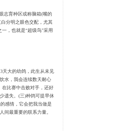
眼志育种区或称脑箱(嘴的
红白分明之眼色交配，尤其
一，也就是“超级鸟”采用
只23天大的幼鸽，此生从未见
是饮水，我会连续数天耐心
，在比赛中击败对手，还好
少遗失。(三)种鸽可提早休
出的感情，它会把我当做是
主人间最重要的联系力量。