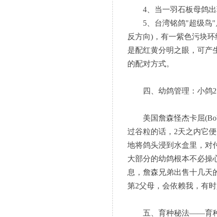
4、当一羽石板母鸽出
5、台湾铭鸽"超级鸟"
反方向)，有一紫色污块
是配红黄分明之眼，可产
的配对方式。
四、幼鸽管理：小鸽21至
美国詹森怪杰卡屈(Bob 
过谷粒的话，2天之内它
地将鸽头浸到水盒里，对
大部分的幼鸽根本不必操心
息，詹森兄弟出售十几天
第2父母，会依赖我，有
五、育种秘法——育种