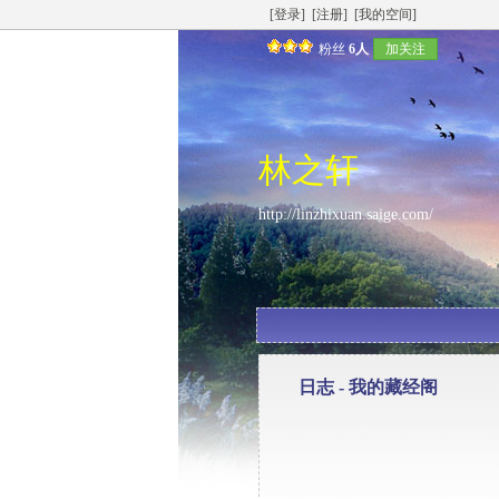
[登录]
[注册]
[我的空间]
粉丝
6人
加关注
林之轩
http://linzhixuan.saige.com/
日志 -
我的藏经阁