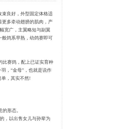
收束良好，外型固定体格适
着更多牵动翅膀的肌肉，产
翼幅宽广，主翼略短与副翼
一般鸽系早熟，幼鸽赛即可
的比赛鸽，配上已证实育种
羽，“金母”，也就是说作
单，其实不然!
意的形态。
的，以出售女儿与孙辈为