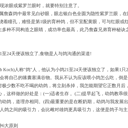
现浓眼或紫罗兰眼时，就要特别注意了。
属詹森鸽中最常见白砂眼，眼志银白色全圆为隐性紫罗兰眼，在
环绕着瞳孔，难怪是第1级的育种鸽，但不宜配黄眼，可与红眼或
生多种不同构造之眼睛，成功率也最高，此乃詹森兄弟育种秘诀之
24天便该独立了,食物是人与鸽沟通的渠道!
Koch)人称"鸽"人，他认为小鸽21至24天便该独立了，如果1
便会将自己的嗉囊塞满谷物。我从不认为应该喂小鸽怎么吃，倒
付极少数不吃不喝的幼鸽，将立刻杀掉，我怎能期望它正数月后
，这样做的好处是：(一)适者生存 。(二)提早起飞，幼鸽教乖很
的幼鸽，道理亦相同。(四)最重要的是在断奶期，幼鸽与我发展
时人鸽之间的吸引力，会比雌对雄鸽更具吸引力，这便是鸽子与
6大原则