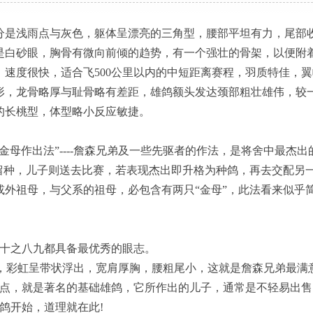
是浅雨点与灰色，躯体呈漂亮的三角型，腰部平坦有力，尾部
上是白砂眼，胸骨有微向前倾的趋势，有一个强壮的骨架，以便附
，速度很快，适合飞500公里以内的中短距离赛程，羽质特佳，
形，龙骨略厚与耻骨略有差距，雄鸽额头发达颈部粗壮雄伟，较
的长桃型，体型略小反应敏捷。
母作出法”----詹森兄弟及一些先驱者的作法，是将舍中最杰出
留种，儿子则送去比赛，若表现杰出即升格为种鸽，再去交配另一
外祖母，与父系的祖母，必包含有两只“金母”，此法看来似乎简
十之八九都具备最优秀的眼志。
，彩虹呈带状浮出，宽肩厚胸，腰粗尾小，这就是詹森兄弟最满
，就是著名的基础雄鸽，它所作出的儿子，通常是不轻易出售
鸽开始，道理就在此!