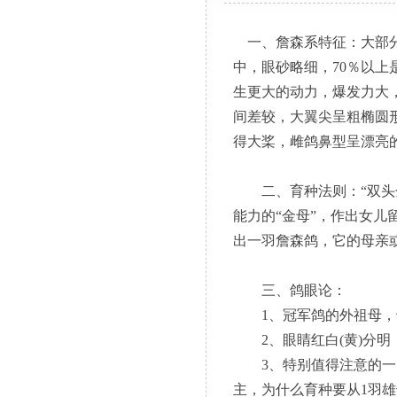
一、詹森系特征：大部分
中，眼砂略细，70％以
生更大的动力，爆发力大
间差较，大翼尖呈粗椭圆
得大桨，雌鸽鼻型呈漂亮
二、育种法则：“双头金
能力的“金母”，作出女儿
出一羽詹森鸽，它的母亲或
三、鸽眼论：
1、冠军鸽的外祖母，
2、眼睛红白(黄)分明
3、特别值得注意的一点
主，为什么育种要从1羽雄