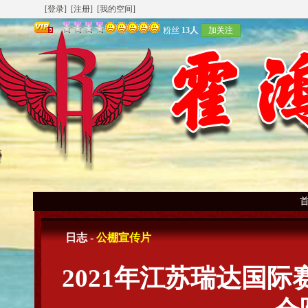
[登录]
[注册]
[我的空间]
粉丝
13人
加关注
日志 -
公棚宣传片
2021年江苏瑞达国际