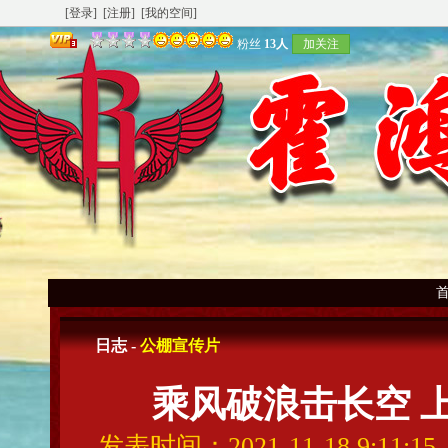
[登录]
[注册]
[我的空间]
粉丝
13人
加关注
日志 -
公棚宣传片
乘风破浪击长空 上
发表时间：2021-11-18 9:11