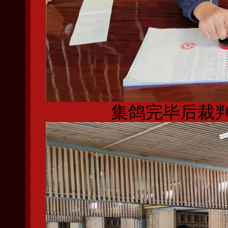
集鸽完毕后裁