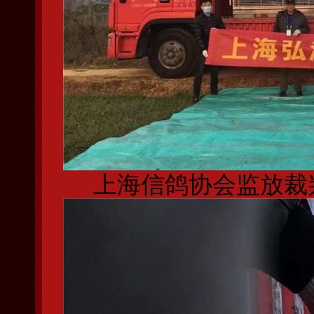
上海信鸽协会监放裁