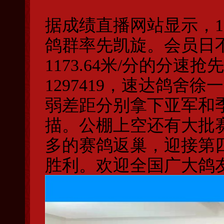
据成绩直播网站显示，1
鸽群率先凯旋。会员日
1173.64米/分的分
1297419，速达鸽舍
弱差距分别拿下亚军和季
描。公棚上空还有大批
多的赛鸽返巢，迎接第
胜利。欢迎全国广大鸽