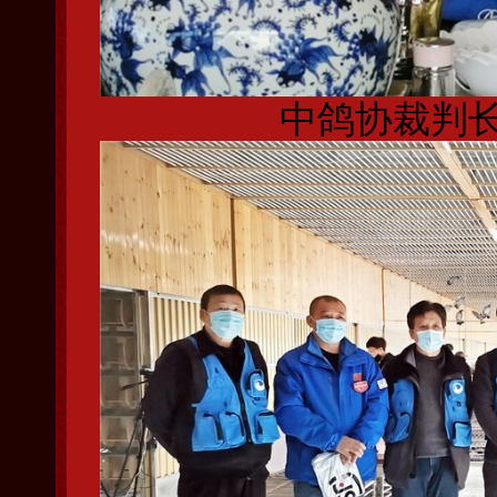
中鸽协裁判