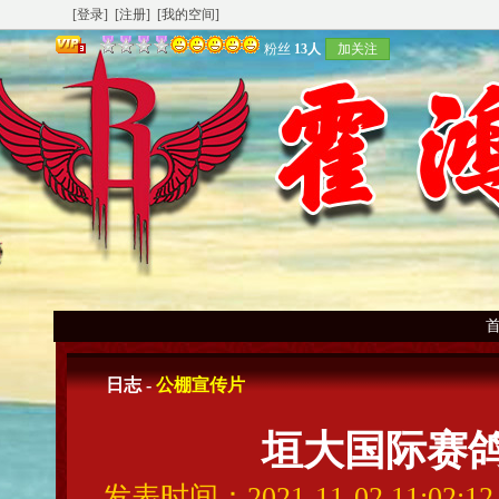
[登录]
[注册]
[我的空间]
粉丝
13人
加关注
日志 -
公棚宣传片
垣大国际赛鸽
发表时间：2021-11-02 11:02