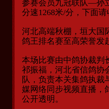
参赛会员九冠联队—孙
分速1268米/分，下面
河北高端秋棚，垣大国
鸽王排名赛至高荣誉发
本场比赛由中鸽协裁判
祁振福，河北省信鸽协
队，负责本关集鸽执裁
媒网络同步视频直播，
公开透明。