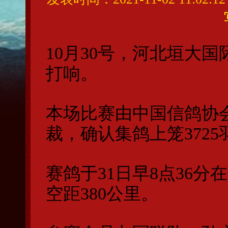
10月30号，
河北垣大国
打响。
本场比赛由中国信鸽协
裁，确认集鸽上笼3725
赛鸽于31日早8点36
空距380公里。