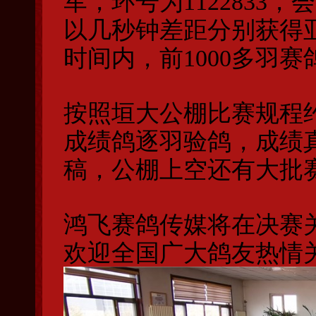
军，环号为1122833
以几秒钟差距分别获得
时间内，前1000多羽赛
按照垣大公棚比赛规程
成绩鸽逐羽验鸽，成绩
稿，公棚上空还有大批
鸿飞赛鸽传媒将在决赛
欢迎全国广大鸽友热情