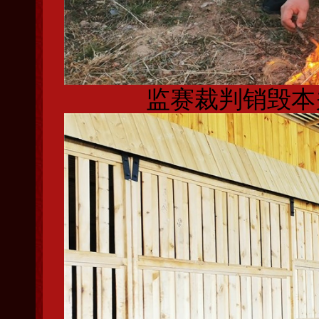
监赛裁判销毁本