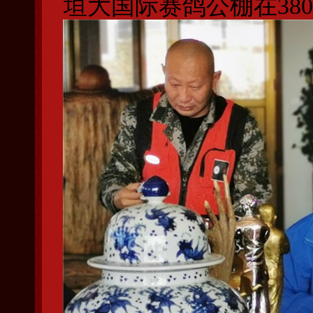
垣大国际赛鸽公棚在38