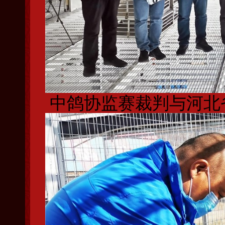
中鸽协监赛裁判与河北