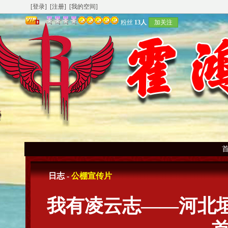
[登录]
[注册]
[我的空间]
粉丝
13人
加关注
日志 -
公棚宣传片
我有凌云志——河北垣