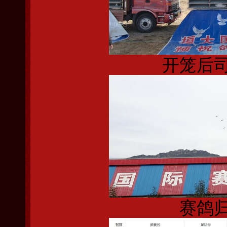
开笼后
赛鸽