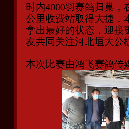
时内4000羽赛鸽归巢，
公里收费站取得大捷，
拿出最好的状态，迎接
友共同关注河北垣大公
本次比赛由鸿飞赛鸽传