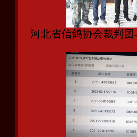
河北省信鸽协会裁判团