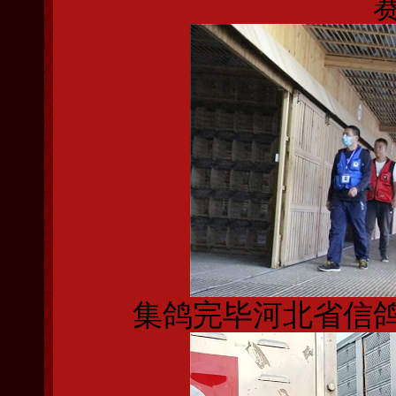
集鸽完毕河北省信