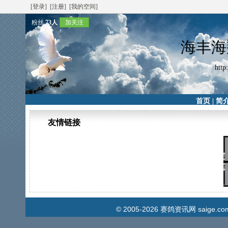
[登录]
[注册]
[我的空间]
粉丝
73人
加关注
海丰海
http
首页
|
简
友情链接
© 2005-2026
赛鸽资讯网
saige