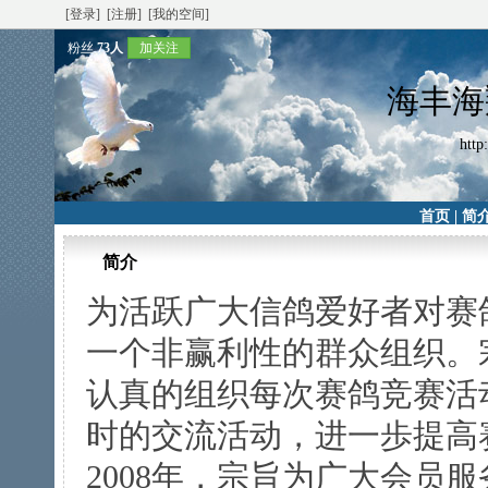
[登录]
[注册]
[我的空间]
粉丝
73人
加关注
海丰海
http
首页
|
简
简介
为活跃广大信鸽爱好者对赛
一个非赢利性的群众组织。
认真的组织每次赛鸽竞赛活
时的交流活动，进一歩提高
2008年，宗旨为广大会员服