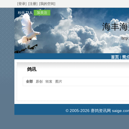
[登录]
[注册]
[我的空间]
粉丝
73人
加关注
海丰海
http
首页
|
简
鸽讯
全部
原创
转发
图片
© 2005-2026
赛鸽资讯网
saige