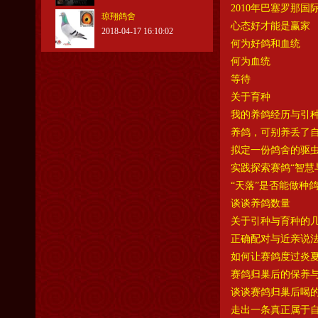
2010年巴塞罗那国
琼翔鸽舍
心态好才能是赢家
2018-04-17 16:10:02
何为好鸽和血统
何为血统
等待
关于育种
我的养鸽经历与引
养鸽，可别养丢了自
拟定一份鸽舍的驱
实践探索赛鸽“智慧
“天落”是否能做种
谈谈养鸽数量
关于引种与育种的
正确配对与近亲说
如何让赛鸽度过炎
赛鸽归巢后的保养
谈谈赛鸽归巢后喝
走出一条真正属于