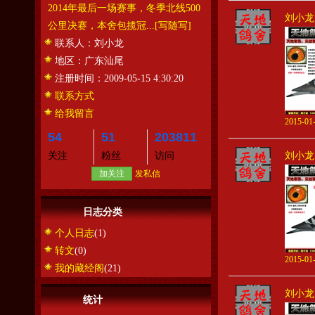
2014年最后一场赛事，冬季北线500
刘小龙
公里决赛，本舍包揽冠...
[写随写]
联系人：
刘小龙
地区：
广东汕尾
注册时间：
2009-05-15 4:30:20
联系方式
给我留言
2015-01-
54
51
203811
关注
粉丝
访问
刘小龙
加关注
发私信
日志分类
个人日志
(1)
转文
(0)
2015-01-
我的藏经阁
(21)
刘小龙
统计