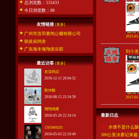
总浏览数：533433
今日浏览数：88
友情链接
[更多]
广州市浩羽赛鸽公棚有限公司
2015-01-
朝皮叔鸽舍
广东海丰海翔俱乐部
刘小龙
最近访客
[更多]
友谊鸽店
2018-12-11 20:04:52
陈仲毅
2018-08-15 23:34:59
2015-01-
飛翔鴿業
最新日志
2018-05-20 22:34:14
[转]
水便不是什么肠
1505969201
2018-05-03 22:19:49
300公里决赛记录篇.