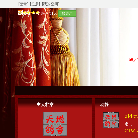
[登录]
[注册]
[我的空间]
粉丝
51人
加关注
http
主人档案
动静
刘小龙
名，一
2015-01-