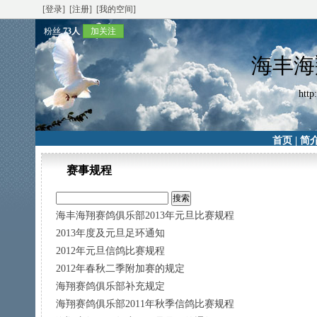
[登录]
[注册]
[我的空间]
粉丝
73人
加关注
海丰海
http
首页
|
简
赛事规程
海丰海翔赛鸽俱乐部2013年元旦比赛规程
2013年度及元旦足环通知
2012年元旦信鸽比赛规程
2012年春秋二季附加赛的规定
海翔赛鸽俱乐部补充规定
海翔赛鸽俱乐部2011年秋季信鸽比赛规程