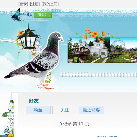
[登录]
[注册]
[我的空间]
粉丝
0人
加关注
好友
粉丝
关注
最近访客
0
记录 第
1
/
1
页